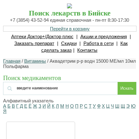
Поиск лекарств в Бийске
+7 (3854) 43-52-94 единая справочная - пн-пт 8:30-17:30
Перейти в корзину
Аптеки Доктор+/Доктор плюс
|
Акции и предложения
|
Заказать препарат
|
Скидки
|
Работа в сети
|
Как
сделать заказ
|
Контакты
Главная
/
Витамины
/ Аквадетрим р-р водн 15000 МЕ/мл 10мл
Польфарма
Поиск медикаментов
Искать
Алфавитный указатель
А
Б
В
Г
Д
Е
Ё
Ж
З
И
Й
К
Л
М
Н
О
П
Р
С
Т
У
Ф
Х
Ц
Ч
Ш
Щ
Э
Ю
Я