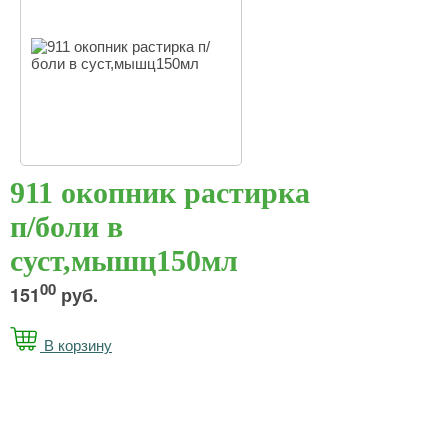
911 окопник растирка
п/боли в
суст,мышц150мл
00
151
руб.
В корзину