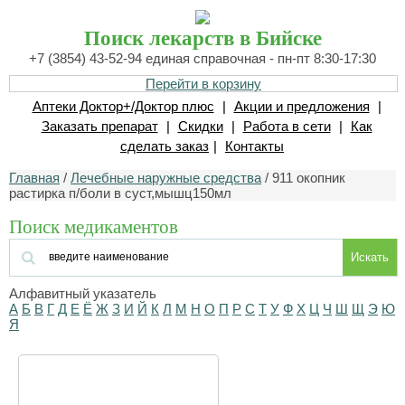
Поиск лекарств в Бийске
+7 (3854) 43-52-94 единая справочная - пн-пт 8:30-17:30
Перейти в корзину
Аптеки Доктор+/Доктор плюс
|
Акции и предложения
|
Заказать препарат
|
Скидки
|
Работа в сети
|
Как
сделать заказ
|
Контакты
Главная
/
Лечебные наружные средства
/ 911 окопник
растирка п/боли в суст,мышц150мл
Поиск медикаментов
Искать
Алфавитный указатель
А
Б
В
Г
Д
Е
Ё
Ж
З
И
Й
К
Л
М
Н
О
П
Р
С
Т
У
Ф
Х
Ц
Ч
Ш
Щ
Э
Ю
Я