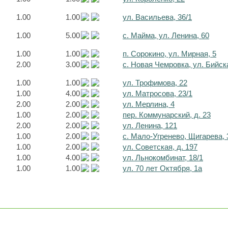
1.00
1.00
ул. Васильева, 36/1
1.00
5.00
с. Майма, ул. Ленина, 60
1.00
1.00
п. Сорокино, ул. Мирная, 5
2.00
3.00
с. Новая Чемровка, ул. Бийск
1.00
1.00
ул. Трофимова, 22
1.00
4.00
ул. Матросова, 23/1
2.00
2.00
ул. Мерлина, 4
1.00
2.00
пер. Коммунарский, д. 23
2.00
2.00
ул. Ленина, 121
1.00
2.00
с. Мало-Угренево, Щигарева, 
1.00
2.00
ул. Советская, д. 197
1.00
4.00
ул. Льнокомбинат, 18/1
1.00
1.00
ул. 70 лет Октября, 1а