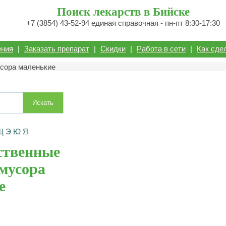
Поиск лекарств в Бийске
+7 (3854) 43-52-94 единая справочная - пн-пт 8:30-17:30
ения
|
Заказать препарат
|
Скидки
|
Работа в сети
|
Как сде
усора маленькие
Искать
Щ
Э
Ю
Я
ственные
/мусора
е