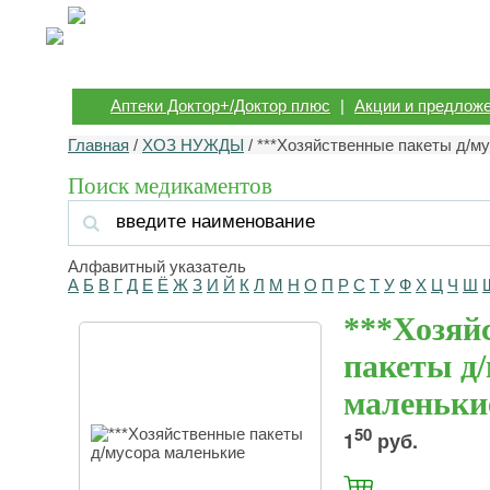
Аптеки Доктор+/Доктор плюс
|
Акции и предлож
Главная
/
ХОЗ НУЖДЫ
/ ***Хозяйственные пакеты д/м
Поиск медикаментов
Алфавитный указатель
А
Б
В
Г
Д
Е
Ё
Ж
З
И
Й
К
Л
М
Н
О
П
Р
С
Т
У
Ф
Х
Ц
Ч
Ш
***Хозяй
пакеты д
маленьки
50
1
руб.