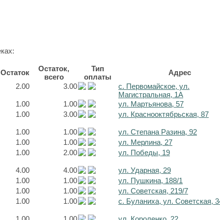
ках:
Остаток,
Тип
Остаток
Адрес
всего
оплаты
2.00
3.00
с. Первомайское, ул.
Магистральная, 1А
1.00
1.00
ул. Мартьянова, 57
1.00
3.00
ул. Краснооктябрьская, 87
1.00
1.00
ул. Степана Разина, 92
1.00
1.00
ул. Мерлина, 27
1.00
2.00
ул. Победы, 19
4.00
4.00
ул. Ударная, 29
1.00
1.00
ул. Пушкина, 188/1
1.00
1.00
ул. Советская, 219/7
1.00
1.00
с. Буланиха, ул. Советская, 3
1.00
1.00
ул. Короленко, 22