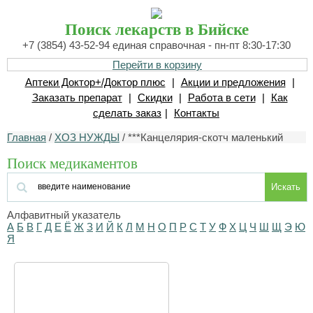
Поиск лекарств в Бийске
+7 (3854) 43-52-94 единая справочная - пн-пт 8:30-17:30
Перейти в корзину
Аптеки Доктор+/Доктор плюс
|
Акции и предложения
|
Заказать препарат
|
Скидки
|
Работа в сети
|
Как
сделать заказ
|
Контакты
Главная
/
ХОЗ НУЖДЫ
/ ***Канцелярия-скотч маленький
Поиск медикаментов
Искать
Алфавитный указатель
А
Б
В
Г
Д
Е
Ё
Ж
З
И
Й
К
Л
М
Н
О
П
Р
С
Т
У
Ф
Х
Ц
Ч
Ш
Щ
Э
Ю
Я