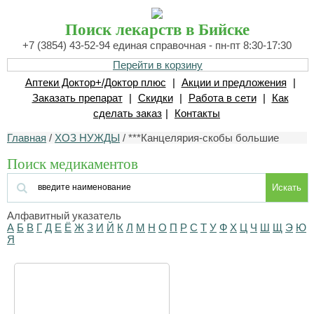
Поиск лекарств в Бийске
+7 (3854) 43-52-94 единая справочная - пн-пт 8:30-17:30
Перейти в корзину
Аптеки Доктор+/Доктор плюс
|
Акции и предложения
|
Заказать препарат
|
Скидки
|
Работа в сети
|
Как
сделать заказ
|
Контакты
Главная
/
ХОЗ НУЖДЫ
/ ***Канцелярия-скобы большие
Поиск медикаментов
Искать
Алфавитный указатель
А
Б
В
Г
Д
Е
Ё
Ж
З
И
Й
К
Л
М
Н
О
П
Р
С
Т
У
Ф
Х
Ц
Ч
Ш
Щ
Э
Ю
Я