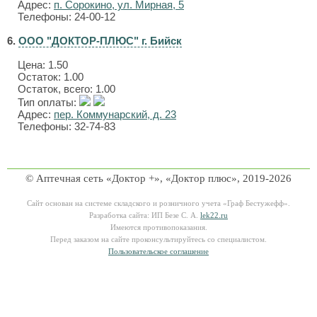
Адрес:
п. Сорокино, ул. Мирная, 5
Телефоны: 24-00-12
6.
ООО "ДОКТОР-ПЛЮС" г. Бийск
Цена:
1.50
Остаток: 1.00
Остаток, всего: 1.00
Тип оплаты:
Адрес:
пер. Коммунарский, д. 23
Телефоны: 32-74-83
© Аптечная сеть «Доктор +», «Доктор плюс», 2019-2026
Сайт основан на системе складского и розничного учета «Граф Бестужефф».
Разработка сайта: ИП Безе С. А.
lek22.ru
Имеются противопоказания.
Перед заказом на сайте проконсультируйтесь со специалистом.
Пользовательское соглашение