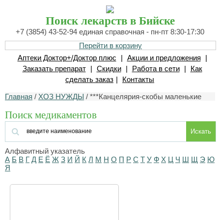
Поиск лекарств в Бийске
+7 (3854) 43-52-94 единая справочная - пн-пт 8:30-17:30
Перейти в корзину
Аптеки Доктор+/Доктор плюс
|
Акции и предложения
|
Заказать препарат
|
Скидки
|
Работа в сети
|
Как
сделать заказ
|
Контакты
Главная
/
ХОЗ НУЖДЫ
/ ***Канцелярия-скобы маленькие
Поиск медикаментов
Искать
Алфавитный указатель
А
Б
В
Г
Д
Е
Ё
Ж
З
И
Й
К
Л
М
Н
О
П
Р
С
Т
У
Ф
Х
Ц
Ч
Ш
Щ
Э
Ю
Я