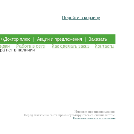
Перейти в корзину
р+/Доктор плюс
|
Акции и предложения
|
Заказать
идки
|
Работа в сети
|
Как сделать заказ
|
Контакты
ра нет в наличии
Имеются противопоказания.
Перед заказом на сайте проконсультируйтесь со специалистом.
Пользовательское соглашение