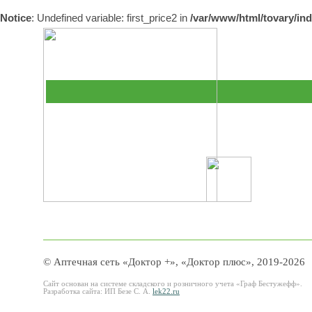
Notice
: Undefined variable: first_price2 in
/var/www/html/tovary/in
© Аптечная сеть «Доктор +», «Доктор плюс», 2019-2026
Сайт основан на системе складского и розничного учета «Граф Бестужефф».
Разработка сайта: ИП Безе С. А.
lek22.ru