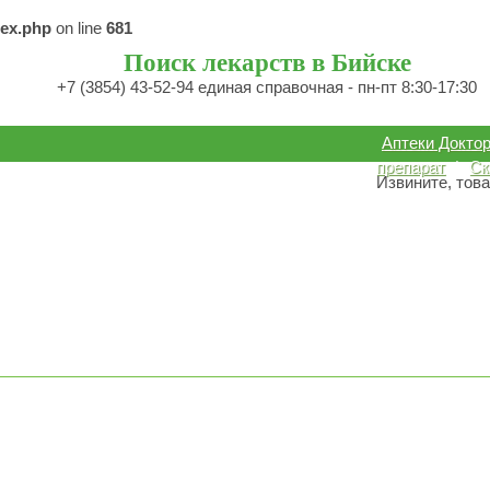
dex.php
on line
681
Поиск лекарств в Бийске
+7 (3854) 43-52-94 единая справочная - пн-пт 8:30-17:30
Аптеки Докто
препарат
|
Ск
Извините, това