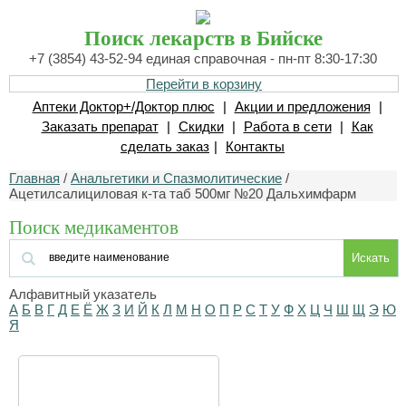
Поиск лекарств в Бийске
+7 (3854) 43-52-94 единая справочная - пн-пт 8:30-17:30
Перейти в корзину
Аптеки Доктор+/Доктор плюс
|
Акции и предложения
|
Заказать препарат
|
Скидки
|
Работа в сети
|
Как
сделать заказ
|
Контакты
Главная
/
Анальгетики и Спазмолитические
/
Ацетилсалициловая к-та таб 500мг №20 Дальхимфарм
Поиск медикаментов
Искать
Алфавитный указатель
А
Б
В
Г
Д
Е
Ё
Ж
З
И
Й
К
Л
М
Н
О
П
Р
С
Т
У
Ф
Х
Ц
Ч
Ш
Щ
Э
Ю
Я