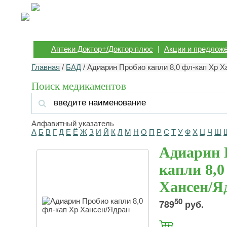
Аптеки Доктор+/Доктор плюс
|
Акции и предлож
Главная
/
БАД
/ Адиарин Пробио капли 8,0 фл-кап Хр 
Поиск медикаментов
Алфавитный указатель
А
Б
В
Г
Д
Е
Ё
Ж
З
И
Й
К
Л
М
Н
О
П
Р
С
Т
У
Ф
Х
Ц
Ч
Ш
Адиарин 
капли 8,0
Хансен/Я
50
789
руб.