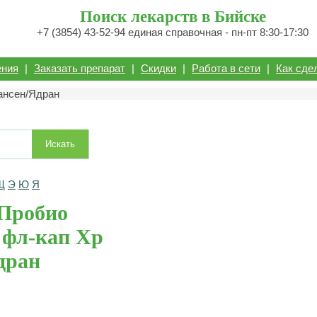
Поиск лекарств в Бийске
+7 (3854) 43-52-94 единая справочная - пн-пт 8:30-17:30
ения
|
Заказать препарат
|
Скидки
|
Работа в сети
|
Как сде
Хансен/Ядран
Искать
Щ
Э
Ю
Я
Пробио
 фл-кап Хр
дран