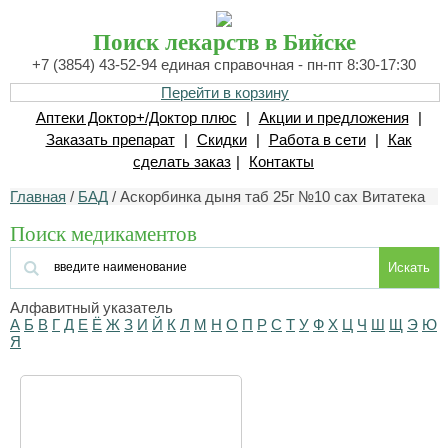
Поиск лекарств в Бийске
+7 (3854) 43-52-94 единая справочная - пн-пт 8:30-17:30
Перейти в корзину
Аптеки Доктор+/Доктор плюс
|
Акции и предложения
|
Заказать препарат
|
Скидки
|
Работа в сети
|
Как
сделать заказ
|
Контакты
Главная
/
БАД
/ Аскорбинка дыня таб 25г №10 сах Витатека
Поиск медикаментов
Искать
Алфавитный указатель
А
Б
В
Г
Д
Е
Ё
Ж
З
И
Й
К
Л
М
Н
О
П
Р
С
Т
У
Ф
Х
Ц
Ч
Ш
Щ
Э
Ю
Я