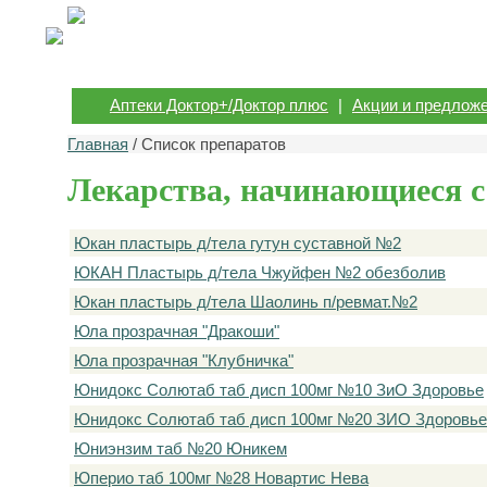
Аптеки Доктор+/Доктор плюс
|
Акции и предлож
Главная
/ Список препаратов
Лекарства, начинающиеся с
Юкан пластырь д/тела гутун суставной №2
ЮКАН Пластырь д/тела Чжуйфен №2 обезболив
Юкан пластырь д/тела Шаолинь п/ревмат.№2
Юла прозрачная "Дракоши"
Юла прозрачная "Клубничка"
Юнидокс Солютаб таб дисп 100мг №10 ЗиО Здоровье
Юнидокс Солютаб таб дисп 100мг №20 ЗИО Здоровье
Юниэнзим таб №20 Юникем
Юперио таб 100мг №28 Новартис Нева