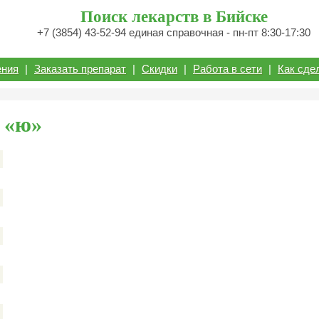
Поиск лекарств в Бийске
+7 (3854) 43-52-94 единая справочная - пн-пт 8:30-17:30
ения
|
Заказать препарат
|
Скидки
|
Работа в сети
|
Как сде
 «ю»