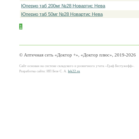
Юперио таб 200мг №28 Новартис Нева
Юперио таб 50мг №28 Новартис Нева
1
© Аптечная сеть «Доктор +», «Доктор плюс», 2019-2026
Сайт основан на системе складского и розничного учета «Граф Бестужефф».
Разработка сайта: ИП Безе С. А.
lek22.ru