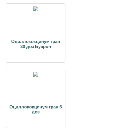
Оциллококцинум гран
30 доз Буарон
Оциллококцинум гран 6
доз