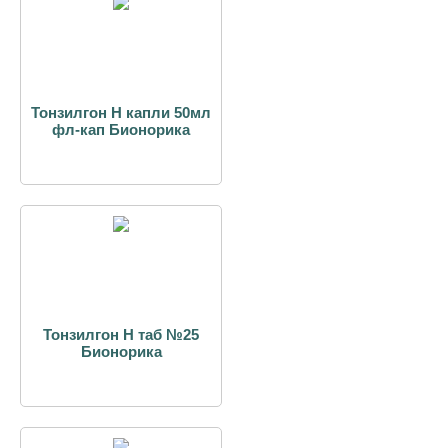
Тонзилгон Н капли 50мл
фл-кап Бионорика
Тонзилгон Н таб №25
Бионорика