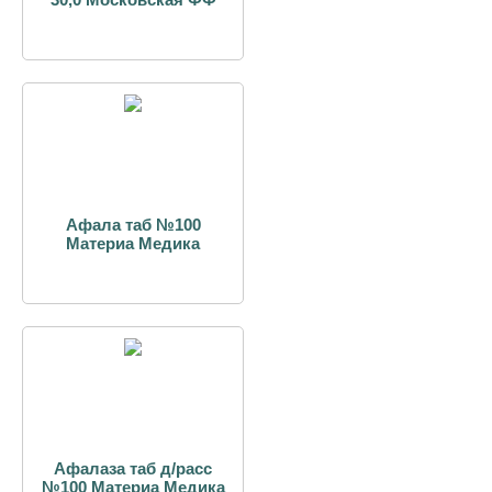
Афала таб №100
Материа Медика
Афалаза таб д/расс
№100 Материа Медика