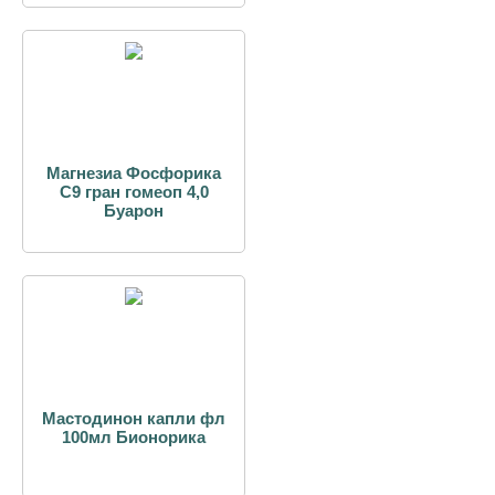
Магнезиа Фосфорика
С9 гран гомеоп 4,0
Буарон
Мастодинон капли фл
100мл Бионорика