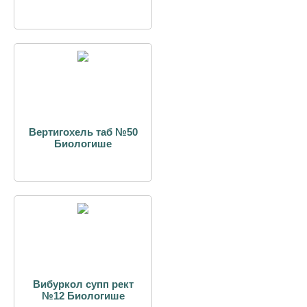
Вертигохель таб №50
Биологише
Вибуркол супп рект
№12 Биологише