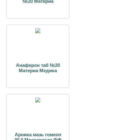
№20 Материа
Анаферон таб №20
Материа Медика
Арника мазь гомеоп
30,0 Московская ФФ