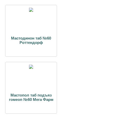
Мастодинон таб №60
Роттендорф
Мастопол таб подъяз
гомеоп №60 Мега Фарм