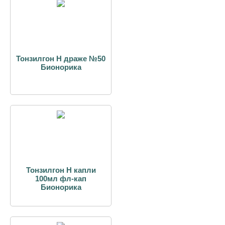
Тонзилгон Н драже №50
Бионорика
Тонзилгон Н капли
100мл фл-кап
Бионорика