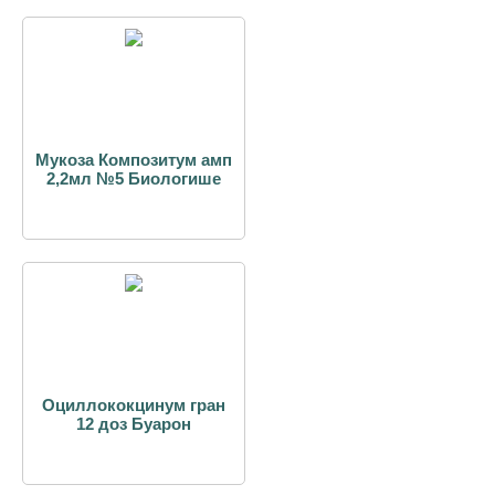
Мукоза Композитум амп
2,2мл №5 Биологише
Оциллококцинум гран
12 доз Буарон