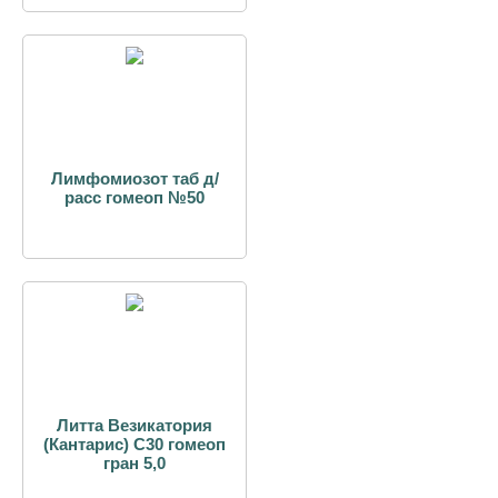
Лимфомиозот таб д/
расс гомеоп №50
Литта Везикатория
(Кантарис) С30 гомеоп
гран 5,0