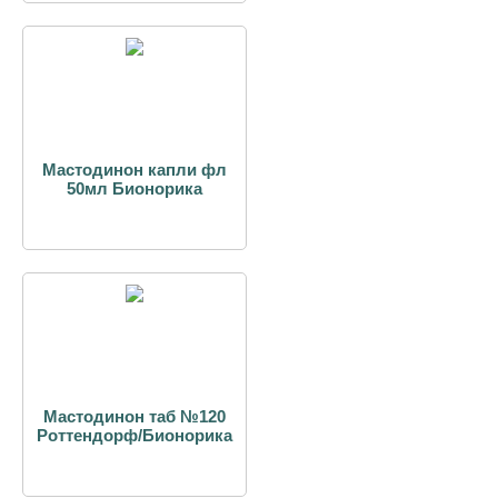
Мастодинон капли фл
50мл Бионорика
Мастодинон таб №120
Роттендорф/Бионорика