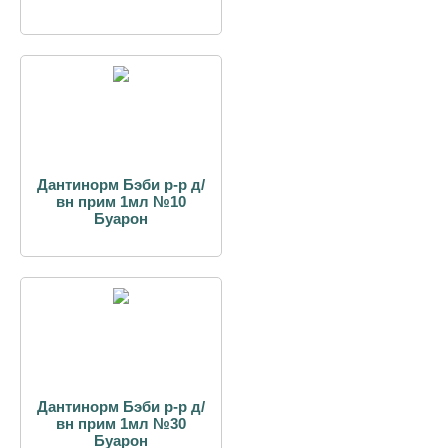
Дантинорм Бэби р-р д/
вн прим 1мл №10
Буарон
Дантинорм Бэби р-р д/
вн прим 1мл №30
Буарон