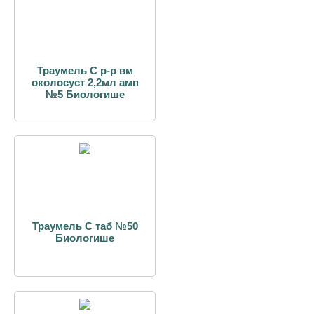
Траумель С р-р вм
околосуст 2,2мл амп
№5 Биологише
Траумель С таб №50
Биологише