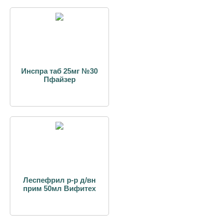
Инспра таб 25мг №30
Пфайзер
Леспефрил р-р д/вн
прим 50мл Вифитех