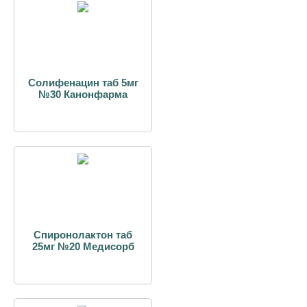
Солифенацин таб 5мг
№30 Канонфарма
Спиронолактон таб
25мг №20 Медисорб