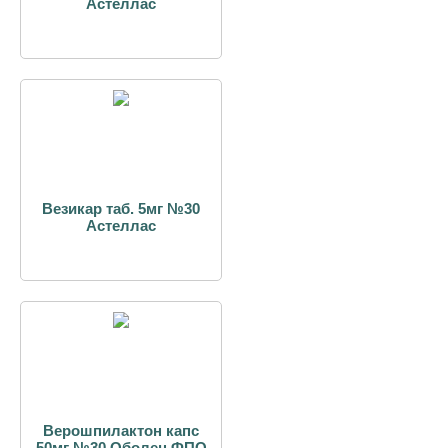
Астеллас
Везикар таб. 5мг №30
Астеллас
Верошпилактон капс
50мг №30 Оболен.ФПО