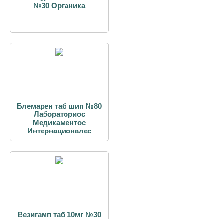
№30 Органика
Блемарен таб шип №80
Лабораториос
Медикаментос
Интернационалес
Везигамп таб 10мг №30