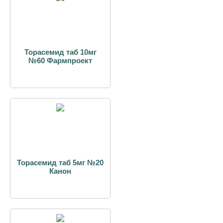
Торасемид таб 10мг
№60 Фармпроект
Торасемид таб 5мг №20
Канон