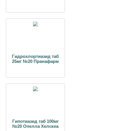
Гидрохлортиазид таб
25мг №20 Пранафарм
Гипотиазид таб 100мг
№20 Опелла Хелскеа