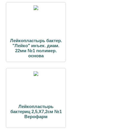
Лейкопластырь бактер.
"Лейко" инъек. диам.
22мм №1 полимер.
основа
Лейкопластырь
бактериц 2,5,Х7,2см №1
Верофарм