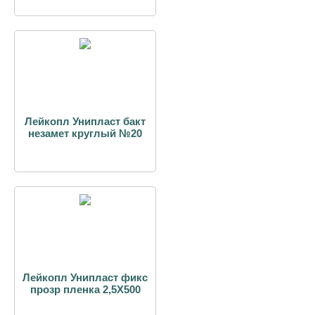
Лейкопл Унипласт бакт
незамет круглый №20
Лейкопл Унипласт фикс
прозр пленка 2,5Х500