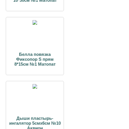
10*30см №1 Матопат
Белла повязка
Фиксопор S прям
8*15см №1 Матопат
Дыши пластырь-
ингалятор 5смх6см №10
Аквион