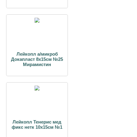
Лейкопл а/микроб
Докапласт 8х15см №25
Мирамистин
Лейкопл Тенерис мед
фикс нетк 10х15см №1