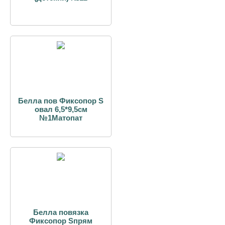
Белла пов Фиксопор S
овал 6,5*9,5см
№1Матопат
Белла повязка
Фиксопор Sпрям