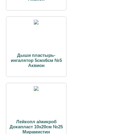
Дыши пластырь-
ингалятор 5смх6см №5
Аквион
Лейкопл а/микроб
Докапласт 10х20см №25
Мирамистин