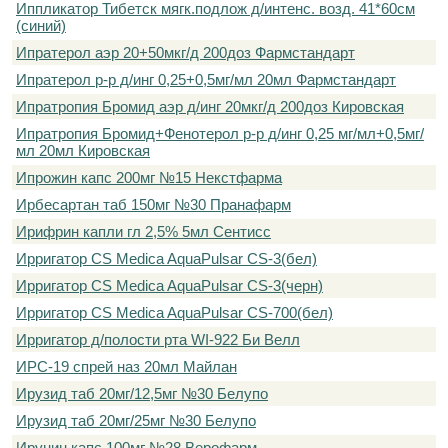
Иппликатор Тибетск мягк.подлож д/интенс. возд. 41*60см
(синий)
Ипратерол аэр 20+50мкг/д 200доз Фармстандарт
Ипратерол р-р д/инг 0,25+0,5мг/мл 20мл Фармстандарт
Ипратропия Бромид аэр д/инг 20мкг/д 200доз Кировская
Ипратропия Бромид+Фенотерол р-р д/инг 0,25 мг/мл+0,5мг/
мл 20мл Кировская
Ипрожин капс 200мг №15 Некстфарма
Ирбесартан таб 150мг №30 Пранафарм
Ирифрин капли гл 2,5% 5мл Сентисс
Ирригатор CS Medica AquaPulsar CS-3(бел)
Ирригатор CS Medica AquaPulsar CS-3(черн)
Ирригатор CS Medica AquaPulsar CS-700(бел)
Ирригатор д/полости рта WI-922 Би Велл
ИРС-19 спрей наз 20мл Майлан
Ирузид таб 20мг/12,5мг №30 Белупо
Ирузид таб 20мг/25мг №30 Белупо
Ирунин капс 100мг №28 Верофарм