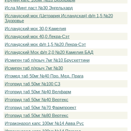
Исла Минт паст №30 Энгельхард
Исландский мох (Цетрария Исландская) ф/п 1,5 №20
Здоровье
Исландский мох 30,0 Камелия
Исландский мох 40,0 Лекра-Сэт
Исландский мох ф/п 1,5 №20 Лекра-Сэт
Исландский Мох ф/п 2,0 №20 Камелия БАД
Исмиген таб п/языч 7мг №10 Брускеттини
Исмиген таб п/языч 7мг №30
Итомед таб 50мг №40 Про. Мед. Прага
Итоприд таб 50мг №100 СЗ
Итоприд таб 50мг №40 Велфарм
Итоприд таб 50мг №40 Вертекс
Итоприд таб 50мг №70 Фармпроект
Итоприд таб 50мг №80 Вертекс
Итраконазол капс 100мг №14 Авва Рус