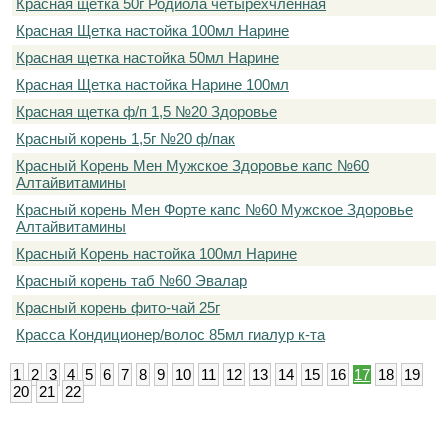
Красная щетка 50г Родиола четырёхчленная
Красная Щетка настойка 100мл Нарине
Красная щетка настойка 50мл Нарине
Красная Щетка настойка Нарине 100мл
Красная щетка ф/п 1,5 №20 Здоровье
Красный корень 1,5г №20 ф/пак
Красный Корень Мен Мужское Здоровье капс №60
Алтайвитамины
Красный корень Мен Форте капс №60 Мужское Здоровье
Алтайвитамины
Красный Корень настойка 100мл Нарине
Красный корень таб №60 Эвалар
Красный корень фито-чай 25г
Красса Кондиционер/волос 85мл гиалур к-та
1
2
3
4
5
6
7
8
9
10
11
12
13
14
15
16
17
18
19
20
21
22