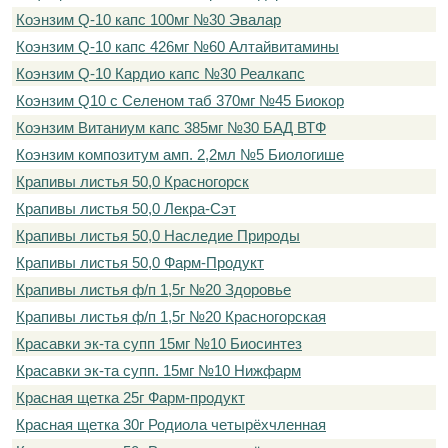
Коэнзим Q-10 капс 100мг №30 Эвалар
Коэнзим Q-10 капс 426мг №60 Алтайвитамины
Коэнзим Q-10 Кардио капс №30 Реалкапс
Коэнзим Q10 с Селеном таб 370мг №45 Биокор
Коэнзим Витаниум капс 385мг №30 БАД ВТФ
Коэнзим композитум амп. 2,2мл №5 Биологише
Крапивы листья 50,0 Красногорск
Крапивы листья 50,0 Лекра-Сэт
Крапивы листья 50,0 Наследие Природы
Крапивы листья 50,0 Фарм-Продукт
Крапивы листья ф/п 1,5г №20 Здоровье
Крапивы листья ф/п 1,5г №20 Красногорская
Красавки эк-та супп 15мг №10 Биосинтез
Красавки эк-та супп. 15мг №10 Нижфарм
Красная щетка 25г Фарм-продукт
Красная щетка 30г Родиола четырёхчленная