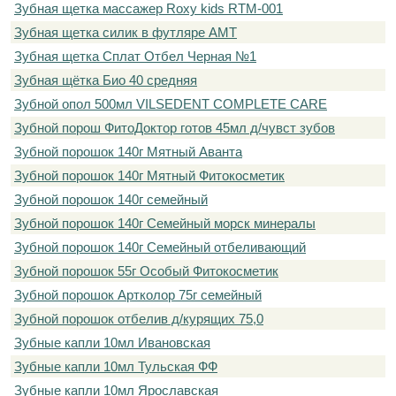
Зубная щетка массажер Roxy kids RTM-001
Зубная щетка силик в футляре АМТ
Зубная щетка Сплат Отбел Черная №1
Зубная щётка Био 40 средняя
Зубной опол 500мл VILSEDENT COMPLETE CARE
Зубной порош ФитоДоктор готов 45мл д/чувст зубов
Зубной порошок 140г Мятный Аванта
Зубной порошок 140г Мятный Фитокосметик
Зубной порошок 140г семейный
Зубной порошок 140г Семейный морск минералы
Зубной порошок 140г Семейный отбеливающий
Зубной порошок 55г Особый Фитокосметик
Зубной порошок Артколор 75г семейный
Зубной порошок отбелив д/курящих 75,0
Зубные капли 10мл Ивановская
Зубные капли 10мл Тульская ФФ
Зубные капли 10мл Ярославская