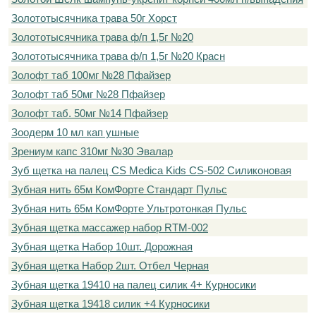
Золототысячника трава 50г Хорст
Золототысячника трава ф/п 1,5г №20
Золототысячника трава ф/п 1,5г №20 Красн
Золофт таб 100мг №28 Пфайзер
Золофт таб 50мг №28 Пфайзер
Золофт таб. 50мг №14 Пфайзер
Зоодерм 10 мл кап ушные
Зрениум капс 310мг №30 Эвалар
Зуб щетка на палец CS Medica Kids CS-502 Силиконовая
Зубная нить 65м КомФорте Стандарт Пульс
Зубная нить 65м КомФорте Ультротонкая Пульс
Зубная щетка массажер набор RTM-002
Зубная щетка Набор 10шт. Дорожная
Зубная щетка Набор 2шт. Отбел Черная
Зубная щетка 19410 на палец силик 4+ Курносики
Зубная щетка 19418 силик +4 Курносики