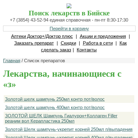
Поиск лекарств в Бийске
+7 (3854) 43-52-94 единая справочная - пн-пт 8:30-17:30
Перейти в корзину
Аптеки Доктор+/Доктор плюс
|
Акции и предложения
|
Заказать препарат
|
Скидки
|
Работа в сети
|
Как
сделать заказ
|
Контакты
Главная
/ Список препаратов
Лекарства, начинающиеся с
«з»
Золотой шелк шампунь 250мл контр пот/волос
Золотой шелк шампунь 400мл контр пот/волос
ЗОЛОТОЙ ШЕЛК Шампунь Гиалурон+Коллаген Filler
реаним вол Керапластика 250мл
Золотой Шелк шампунь-укрепит корней 250мл п/выпадения
Золотой Шелк шампунь-укрепит корней 400мл п/выпадения