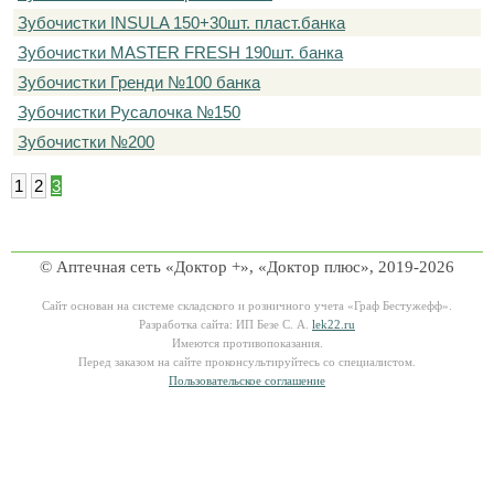
Зубочистки INSULA 150+30шт. пласт.банка
Зубочистки MASTER FRESH 190шт. банка
Зубочистки Гренди №100 банка
Зубочистки Русалочка №150
Зубочистки №200
1
2
3
© Аптечная сеть «Доктор +», «Доктор плюс», 2019-2026
Сайт основан на системе складского и розничного учета «Граф Бестужефф».
Разработка сайта: ИП Безе С. А.
lek22.ru
Имеются противопоказания.
Перед заказом на сайте проконсультируйтесь со специалистом.
Пользовательское соглашение