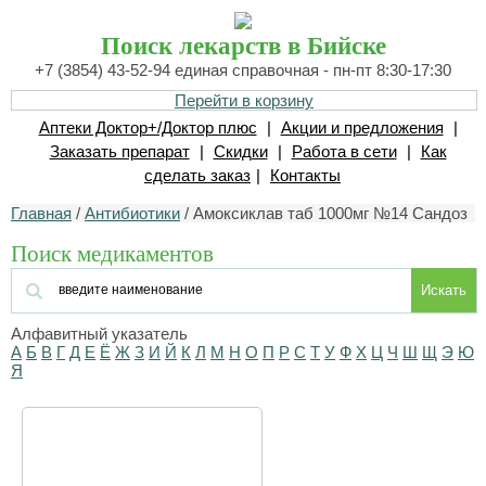
Поиск лекарств в Бийске
+7 (3854) 43-52-94 единая справочная - пн-пт 8:30-17:30
Перейти в корзину
Аптеки Доктор+/Доктор плюс
|
Акции и предложения
|
Заказать препарат
|
Скидки
|
Работа в сети
|
Как
сделать заказ
|
Контакты
Главная
/
Антибиотики
/ Амоксиклав таб 1000мг №14 Сандоз
Поиск медикаментов
Искать
Алфавитный указатель
А
Б
В
Г
Д
Е
Ё
Ж
З
И
Й
К
Л
М
Н
О
П
Р
С
Т
У
Ф
Х
Ц
Ч
Ш
Щ
Э
Ю
Я