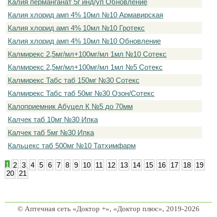
Калия перманганат 5г инд/уп Обновление
Калия хлорид амп 4% 10мл №10 Армавирская
Калия хлорид амп 4% 10мл №10 Гротекс
Калия хлорид амп 4% 10мл №10 Обновление
Калмирекс 2,5мг/мл+100мг/мл 1мл №10 Сотекс
Калмирекс 2,5мг/мл+100мг/мл 1мл №5 Сотекс
Калмирекс Табс таб 150мг №30 Сотекс
Калмирекс Табс таб 50мг №30 Озон/Сотекс
Калоприемник Абуцел К №5 до 70мм
Калчек таб 10мг №30 Ипка
Калчек таб 5мг №30 Ипка
Кальцекс таб 500мг №10 Татхимфарм
1
2
3
4
5
6
7
8
9
10
11
12
13
14
15
16
17
18
19
20
21
© Аптечная сеть «Доктор +», «Доктор плюс», 2019-2026