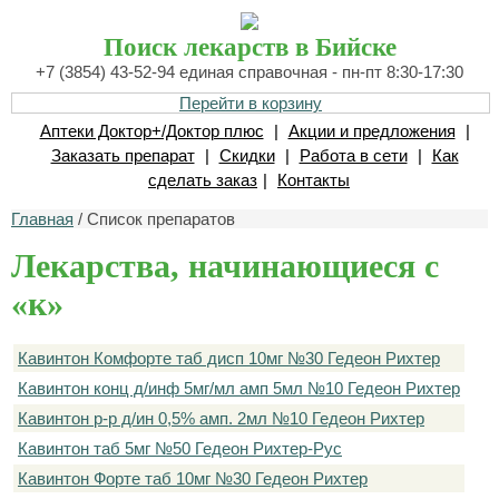
Поиск лекарств в Бийске
+7 (3854) 43-52-94 единая справочная - пн-пт 8:30-17:30
Перейти в корзину
Аптеки Доктор+/Доктор плюс
|
Акции и предложения
|
Заказать препарат
|
Скидки
|
Работа в сети
|
Как
сделать заказ
|
Контакты
Главная
/ Список препаратов
Лекарства, начинающиеся с
«к»
Кавинтон Комфорте таб дисп 10мг №30 Гедеон Рихтер
Кавинтон конц д/инф 5мг/мл амп 5мл №10 Гедеон Рихтер
Кавинтон р-р д/ин 0,5% амп. 2мл №10 Гедеон Рихтер
Кавинтон таб 5мг №50 Гедеон Рихтер-Рус
Кавинтон Форте таб 10мг №30 Гедеон Рихтер