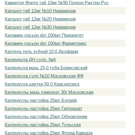
Кавинтон Форте таб 10мг №90 Гедеон Рихтер-Рус
Кагоцел таб 12мг №10 Ниармедик
Кагоцел таб 12мг №20 Ниармедик
Кагоцел таб 12мг №30 Ниармедик
Каламин лосьон фл 100мл Приоритет
Каламин лосьон фл 100мл Фарметрикс
Калгель гель зубной 10,0 Делфарм
Календула ДН супп. №6
Календула мазь 25,0 туба Борисовский
Календула супп №10 Московская ФФ
Календула цветки 50,0 Красногорск
Календулы мазь гомеопат 30г Московская
Календулы настойка 25мл Бэгриф
Календулы настойка 25мл Гиппократ
Календулы настойка 25мл Обновление
Календулы настойка 25мл Тульская
Календулы настойка 25мл Флора Кавказа