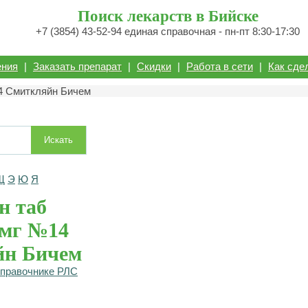
Поиск лекарств в Бийске
+7 (3854) 43-52-94 единая справочная - пн-пт 8:30-17:30
ения
|
Заказать препарат
|
Скидки
|
Работа в сети
|
Как сде
14 Смиткляйн Бичем
Искать
Щ
Э
Ю
Я
н таб
5мг №14
йн Бичем
справочнике РЛС