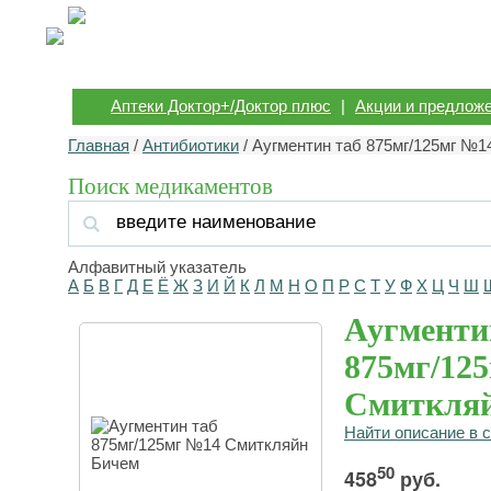
Аптеки Доктор+/Доктор плюс
|
Акции и предлож
Главная
/
Антибиотики
/ Аугментин таб 875мг/125мг №
Поиск медикаментов
Алфавитный указатель
А
Б
В
Г
Д
Е
Ё
Ж
З
И
Й
К
Л
М
Н
О
П
Р
С
Т
У
Ф
Х
Ц
Ч
Ш
Аугменти
875мг/12
Смиткля
Найти описание в 
50
458
руб.