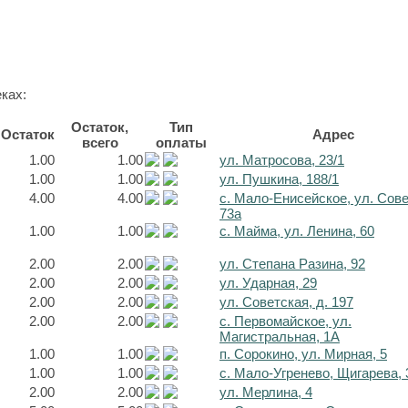
ках:
Остаток,
Тип
Остаток
Адрес
всего
оплаты
1.00
1.00
ул. Матросова, 23/1
1.00
1.00
ул. Пушкина, 188/1
4.00
4.00
с. Мало-Енисейское, ул. Сов
73а
1.00
1.00
с. Майма, ул. Ленина, 60
2.00
2.00
ул. Степана Разина, 92
2.00
2.00
ул. Ударная, 29
2.00
2.00
ул. Советская, д. 197
2.00
2.00
с. Первомайское, ул.
Магистральная, 1А
1.00
1.00
п. Сорокино, ул. Мирная, 5
1.00
1.00
с. Мало-Угренево, Щигарева, 
2.00
2.00
ул. Мерлина, 4