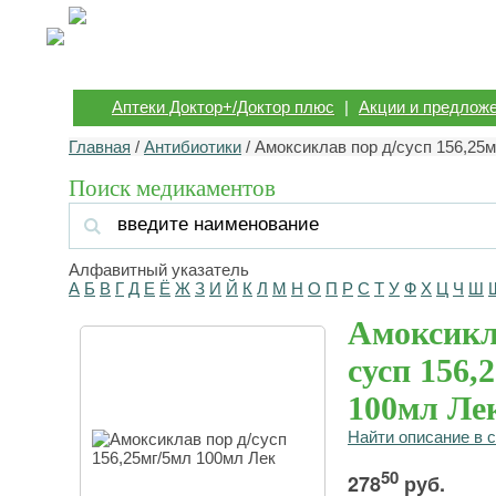
Аптеки Доктор+/Доктор плюс
|
Акции и предлож
Главная
/
Антибиотики
/ Амоксиклав пор д/сусп 156,25
Поиск медикаментов
Алфавитный указатель
А
Б
В
Г
Д
Е
Ё
Ж
З
И
Й
К
Л
М
Н
О
П
Р
С
Т
У
Ф
Х
Ц
Ч
Ш
Амоксикл
сусп 156,
100мл Ле
Найти описание в 
50
278
руб.