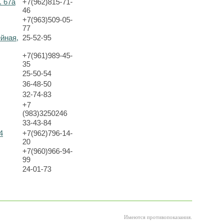
. 67а
+7(962)815-71-
46
+7(963)509-05-
77
ейная,
25-52-95
+7(961)989-45-
35
25-50-54
36-48-50
32-74-83
+7
(983)3250246
33-43-84
4
+7(962)796-14-
20
+7(960)966-94-
99
24-01-73
Имеются противопоказания.