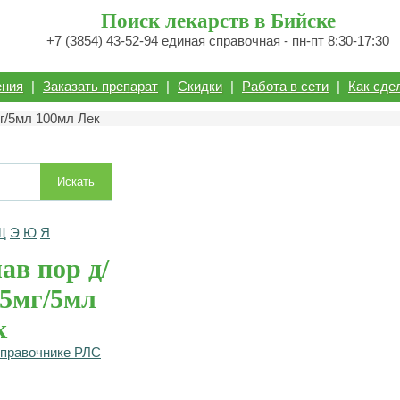
Поиск лекарств в Бийске
+7 (3854) 43-52-94 единая справочная - пн-пт 8:30-17:30
ения
|
Заказать препарат
|
Скидки
|
Работа в сети
|
Как сде
мг/5мл 100мл Лек
Искать
Щ
Э
Ю
Я
ав пор д/
25мг/5мл
к
справочнике РЛС