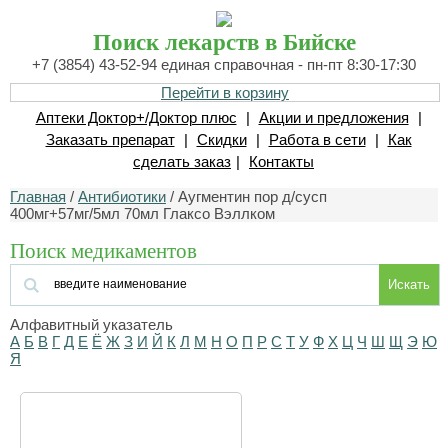
Поиск лекарств в Бийске
+7 (3854) 43-52-94 единая справочная - пн-пт 8:30-17:30
Перейти в корзину
Аптеки Доктор+/Доктор плюс
|
Акции и предложения
|
Заказать препарат
|
Скидки
|
Работа в сети
|
Как
сделать заказ
|
Контакты
Главная
/
Антибиотики
/ Аугментин пор д/сусп
400мг+57мг/5мл 70мл Глаксо Вэллком
Поиск медикаментов
Искать
Алфавитный указатель
А
Б
В
Г
Д
Е
Ё
Ж
З
И
Й
К
Л
М
Н
О
П
Р
С
Т
У
Ф
Х
Ц
Ч
Ш
Щ
Э
Ю
Я