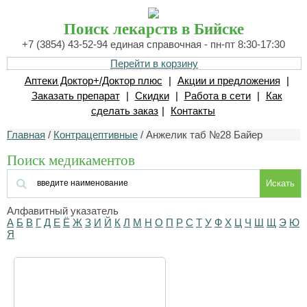
Поиск лекарств в Бийске
+7 (3854) 43-52-94 единая справочная - пн-пт 8:30-17:30
Перейти в корзину
Аптеки Доктор+/Доктор плюс
|
Акции и предложения
|
Заказать препарат
|
Скидки
|
Работа в сети
|
Как
сделать заказ
|
Контакты
Главная
/
Контрацептивные
/ Анжелик таб №28 Байер
Поиск медикаментов
Искать
Алфавитный указатель
А
Б
В
Г
Д
Е
Ё
Ж
З
И
Й
К
Л
М
Н
О
П
Р
С
Т
У
Ф
Х
Ц
Ч
Ш
Щ
Э
Ю
Я