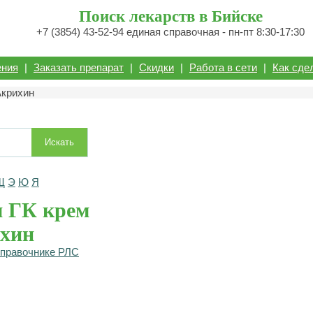
Поиск лекарств в Бийске
+7 (3854) 43-52-94 единая справочная - пн-пт 8:30-17:30
ения
|
Заказать препарат
|
Скидки
|
Работа в сети
|
Как сде
Акрихин
Искать
Щ
Э
Ю
Я
 ГК крем
ихин
справочнике РЛС