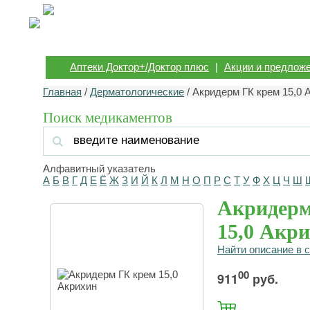
Аптеки Доктор+/Доктор плюс
|
Акции и предлож
Главная
/
Дерматологические
/ Акридерм ГК крем 15,0 
Поиск медикаментов
Алфавитный указатель
А
Б
В
Г
Д
Е
Ё
Ж
З
И
Й
К
Л
М
Н
О
П
Р
С
Т
У
Ф
Х
Ц
Ч
Ш
Акридерм
15,0 Акр
Найти описание в 
00
911
руб.