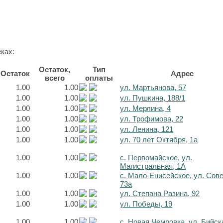
ках:
Остаток,
Тип
Остаток
Адрес
всего
оплаты
1.00
1.00
ул. Мартьянова, 57
1.00
1.00
ул. Пушкина, 188/1
1.00
1.00
ул. Мерлина, 4
1.00
1.00
ул. Трофимова, 22
1.00
1.00
ул. Ленина, 121
1.00
1.00
ул. 70 лет Октября, 1а
1.00
1.00
с. Первомайское, ул.
Магистральная, 1А
1.00
1.00
с. Мало-Енисейское, ул. Сов
73а
1.00
1.00
ул. Степана Разина, 92
1.00
1.00
ул. Победы, 19
1.00
1.00
с. Новая Чемровка, ул. Бийск