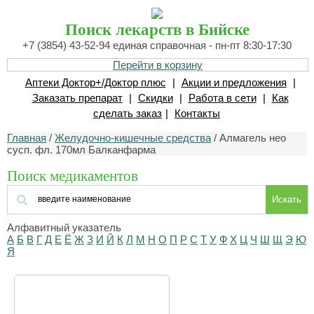
Поиск лекарств в Бийске
+7 (3854) 43-52-94 единая справочная - пн-пт 8:30-17:30
Перейти в корзину
Аптеки Доктор+/Доктор плюс
|
Акции и предложения
|
Заказать препарат
|
Скидки
|
Работа в сети
|
Как
сделать заказ
|
Контакты
Главная
/
Желудочно-кишечные средства
/ Алмагель нео
сусп. фл. 170мл Балканфарма
Поиск медикаментов
Искать
Алфавитный указатель
А
Б
В
Г
Д
Е
Ё
Ж
З
И
Й
К
Л
М
Н
О
П
Р
С
Т
У
Ф
Х
Ц
Ч
Ш
Щ
Э
Ю
Я