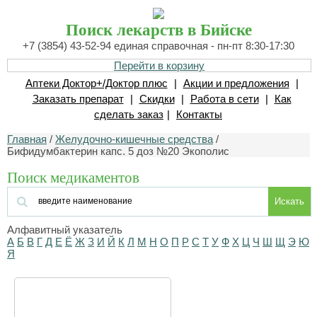
Поиск лекарств в Бийске
+7 (3854) 43-52-94 единая справочная - пн-пт 8:30-17:30
Перейти в корзину
Аптеки Доктор+/Доктор плюс
|
Акции и предложения
|
Заказать препарат
|
Скидки
|
Работа в сети
|
Как
сделать заказ
|
Контакты
Главная
/
Желудочно-кишечные средства
/
Бифидумбактерин капс. 5 доз №20 Экополис
Поиск медикаментов
Искать
Алфавитный указатель
А
Б
В
Г
Д
Е
Ё
Ж
З
И
Й
К
Л
М
Н
О
П
Р
С
Т
У
Ф
Х
Ц
Ч
Ш
Щ
Э
Ю
Я