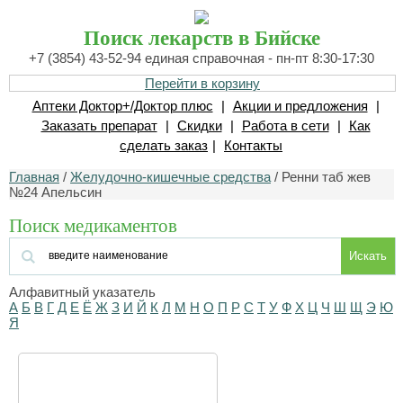
Поиск лекарств в Бийске
+7 (3854) 43-52-94 единая справочная - пн-пт 8:30-17:30
Перейти в корзину
Аптеки Доктор+/Доктор плюс
|
Акции и предложения
|
Заказать препарат
|
Скидки
|
Работа в сети
|
Как
сделать заказ
|
Контакты
Главная
/
Желудочно-кишечные средства
/ Ренни таб жев
№24 Апельсин
Поиск медикаментов
Искать
Алфавитный указатель
А
Б
В
Г
Д
Е
Ё
Ж
З
И
Й
К
Л
М
Н
О
П
Р
С
Т
У
Ф
Х
Ц
Ч
Ш
Щ
Э
Ю
Я