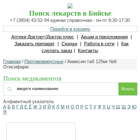
Поиск лекарств в Бийске
+7 (3854) 43-52-94 единая справочная - пн-пт 8:30-17:30
Перейти в корзину
Аптеки Доктор+/Доктор плюс
|
Акции и предложения
|
Заказать препарат
|
Скидки
|
Работа в сети
|
Как
сделать заказ
|
Контакты
Главная
/
Противовирусные
/ Амиксин таб 125мг №6
Отисифарм
Поиск медикаментов
Искать
Алфавитный указатель
А
Б
В
Г
Д
Е
Ё
Ж
З
И
Й
К
Л
М
Н
О
П
Р
С
Т
У
Ф
Х
Ц
Ч
Ш
Щ
Э
Ю
Я