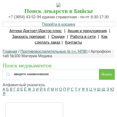
Поиск лекарств в Бийске
+7 (3854) 43-52-94 единая справочная - пн-пт 8:30-17:30
Перейти в корзину
Аптеки Доктор+/Доктор плюс
|
Акции и предложения
|
Заказать препарат
|
Скидки
|
Работа в сети
|
Как
сделать заказ
|
Контакты
Главная
/
Противовоспалительные (в т.ч. НПВ)
/ Артрофоон
таб №100 Материа Медика
Поиск медикаментов
Искать
Алфавитный указатель
А
Б
В
Г
Д
Е
Ё
Ж
З
И
Й
К
Л
М
Н
О
П
Р
С
Т
У
Ф
Х
Ц
Ч
Ш
Щ
Э
Ю
Я