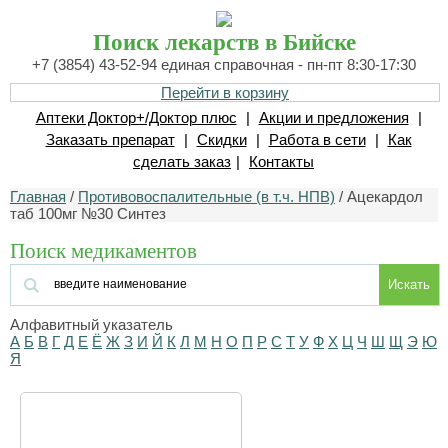
Поиск лекарств в Бийске
+7 (3854) 43-52-94 единая справочная - пн-пт 8:30-17:30
Перейти в корзину
Аптеки Доктор+/Доктор плюс
|
Акции и предложения
|
Заказать препарат
|
Скидки
|
Работа в сети
|
Как
сделать заказ
|
Контакты
Главная
/
Противовоспалительные (в т.ч. НПВ)
/ Ацекардол
таб 100мг №30 Синтез
Поиск медикаментов
Искать
Алфавитный указатель
А
Б
В
Г
Д
Е
Ё
Ж
З
И
Й
К
Л
М
Н
О
П
Р
С
Т
У
Ф
Х
Ц
Ч
Ш
Щ
Э
Ю
Я