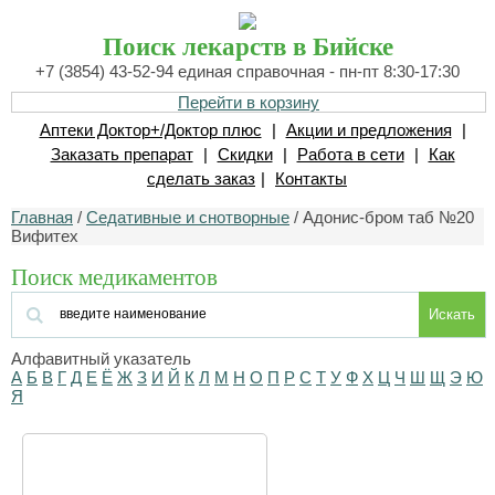
Поиск лекарств в Бийске
+7 (3854) 43-52-94 единая справочная - пн-пт 8:30-17:30
Перейти в корзину
Аптеки Доктор+/Доктор плюс
|
Акции и предложения
|
Заказать препарат
|
Скидки
|
Работа в сети
|
Как
сделать заказ
|
Контакты
Главная
/
Седативные и снотворные
/ Адонис-бром таб №20
Вифитех
Поиск медикаментов
Искать
Алфавитный указатель
А
Б
В
Г
Д
Е
Ё
Ж
З
И
Й
К
Л
М
Н
О
П
Р
С
Т
У
Ф
Х
Ц
Ч
Ш
Щ
Э
Ю
Я