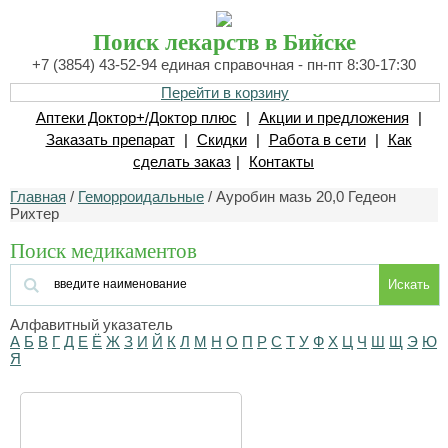
Поиск лекарств в Бийске
+7 (3854) 43-52-94 единая справочная - пн-пт 8:30-17:30
Перейти в корзину
Аптеки Доктор+/Доктор плюс
|
Акции и предложения
|
Заказать препарат
|
Скидки
|
Работа в сети
|
Как
сделать заказ
|
Контакты
Главная
/
Геморроидальные
/ Ауробин мазь 20,0 Гедеон
Рихтер
Поиск медикаментов
Искать
Алфавитный указатель
А
Б
В
Г
Д
Е
Ё
Ж
З
И
Й
К
Л
М
Н
О
П
Р
С
Т
У
Ф
Х
Ц
Ч
Ш
Щ
Э
Ю
Я