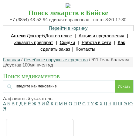
Поиск лекарств в Бийске
+7 (3854) 43-52-94 единая справочная - пн-пт 8:30-17:30
Перейти в корзину
Аптеки Доктор+/Доктор плюс
|
Акции и предложения
|
Заказать препарат
|
Скидки
|
Работа в сети
|
Как
сделать заказ
|
Контакты
Главная
/
Лечебные наружные средства
/ 911 Гель-бальзам
д/сустав 100мл пчел яд
Поиск медикаментов
Искать
Алфавитный указатель
А
Б
В
Г
Д
Е
Ё
Ж
З
И
Й
К
Л
М
Н
О
П
Р
С
Т
У
Ф
Х
Ц
Ч
Ш
Щ
Э
Ю
Я