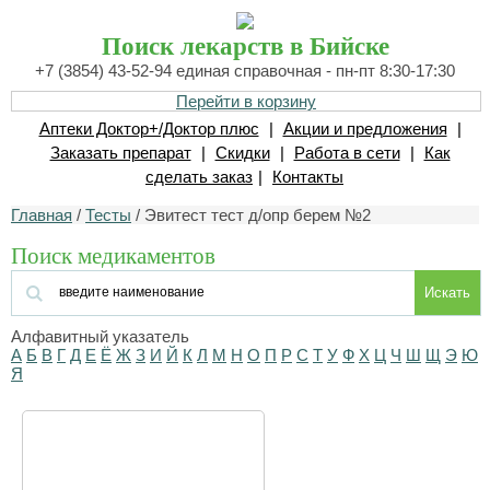
Поиск лекарств в Бийске
+7 (3854) 43-52-94 единая справочная - пн-пт 8:30-17:30
Перейти в корзину
Аптеки Доктор+/Доктор плюс
|
Акции и предложения
|
Заказать препарат
|
Скидки
|
Работа в сети
|
Как
сделать заказ
|
Контакты
Главная
/
Тесты
/ Эвитест тест д/опр берем №2
Поиск медикаментов
Искать
Алфавитный указатель
А
Б
В
Г
Д
Е
Ё
Ж
З
И
Й
К
Л
М
Н
О
П
Р
С
Т
У
Ф
Х
Ц
Ч
Ш
Щ
Э
Ю
Я