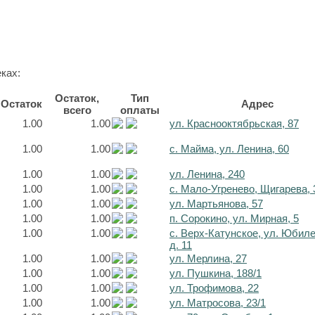
ках:
Остаток,
Тип
Остаток
Адрес
всего
оплаты
1.00
1.00
ул. Краснооктябрьская, 87
1.00
1.00
с. Майма, ул. Ленина, 60
1.00
1.00
ул. Ленина, 240
1.00
1.00
с. Мало-Угренево, Щигарева, 
1.00
1.00
ул. Мартьянова, 57
1.00
1.00
п. Сорокино, ул. Мирная, 5
1.00
1.00
с. Верх-Катунское, ул. Юбил
д. 11
1.00
1.00
ул. Мерлина, 27
1.00
1.00
ул. Пушкина, 188/1
1.00
1.00
ул. Трофимова, 22
1.00
1.00
ул. Матросова, 23/1