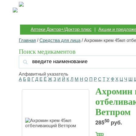
Аптеки Доктор+/Доктор плюс
|
Акции и предлож
Главная
/
Средства для лица
/ Ахромин крем 45мл от
Поиск медикаментов
Алфавитный указатель
А
Б
В
Г
Д
Е
Ё
Ж
З
И
Й
К
Л
М
Н
О
П
Р
С
Т
У
Ф
Х
Ц
Ч
Ш
Ахромин 
отбелив
Ветпром
50
285
руб.