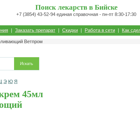
Поиск лекарств в Бийске
+7 (3854) 43-52-94 единая справочная - пн-пт 8:30-17:30
ения
|
Заказать препарат
|
Скидки
|
Работа в сети
|
Как сде
беливающий Ветпром
Искать
Щ
Э
Ю
Я
крем 45мл
ающий