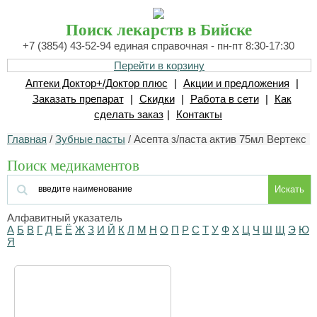
Поиск лекарств в Бийске
+7 (3854) 43-52-94 единая справочная - пн-пт 8:30-17:30
Перейти в корзину
Аптеки Доктор+/Доктор плюс
|
Акции и предложения
|
Заказать препарат
|
Скидки
|
Работа в сети
|
Как
сделать заказ
|
Контакты
Главная
/
Зубные пасты
/ Асепта з/паста актив 75мл Вертекс
Поиск медикаментов
Искать
Алфавитный указатель
А
Б
В
Г
Д
Е
Ё
Ж
З
И
Й
К
Л
М
Н
О
П
Р
С
Т
У
Ф
Х
Ц
Ч
Ш
Щ
Э
Ю
Я