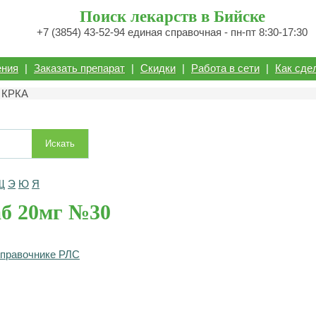
Поиск лекарств в Бийске
+7 (3854) 43-52-94 единая справочная - пн-пт 8:30-17:30
ения
|
Заказать препарат
|
Скидки
|
Работа в сети
|
Как сде
0 КРКА
Искать
Щ
Э
Ю
Я
аб 20мг №30
справочнике РЛС