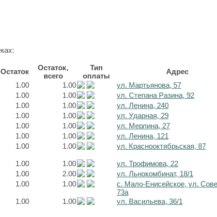
ках:
Остаток,
Тип
Остаток
Адрес
всего
оплаты
1.00
1.00
ул. Мартьянова, 57
1.00
1.00
ул. Степана Разина, 92
1.00
1.00
ул. Ленина, 240
1.00
1.00
ул. Ударная, 29
1.00
1.00
ул. Мерлина, 27
1.00
1.00
ул. Ленина, 121
1.00
1.00
ул. Краснооктябрьская, 87
1.00
1.00
ул. Трофимова, 22
1.00
2.00
ул. Льнокомбинат, 18/1
1.00
1.00
с. Мало-Енисейское, ул. Сов
73а
1.00
1.00
ул. Васильева, 36/1