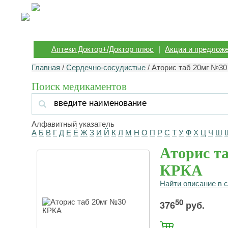
Аптеки Доктор+/Доктор плюс
|
Акции и предлож
Главная
/
Сердечно-сосудистые
/ Аторис таб 20мг №3
Поиск медикаментов
Алфавитный указатель
А
Б
В
Г
Д
Е
Ё
Ж
З
И
Й
К
Л
М
Н
О
П
Р
С
Т
У
Ф
Х
Ц
Ч
Ш
Аторис т
КРКА
Найти описание в 
50
376
руб.