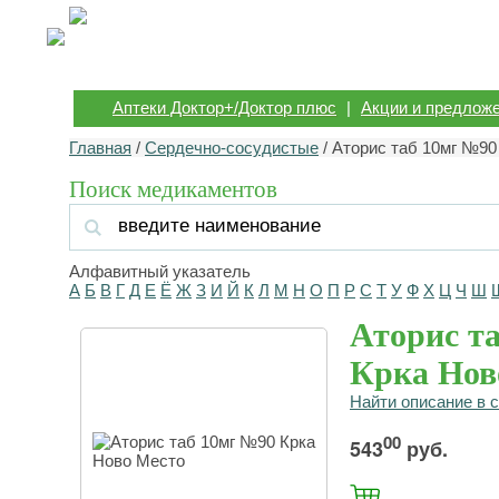
Аптеки Доктор+/Доктор плюс
|
Акции и предлож
Главная
/
Сердечно-сосудистые
/ Аторис таб 10мг №90
Поиск медикаментов
Алфавитный указатель
А
Б
В
Г
Д
Е
Ё
Ж
З
И
Й
К
Л
М
Н
О
П
Р
С
Т
У
Ф
Х
Ц
Ч
Ш
Аторис т
Крка Нов
Найти описание в 
00
543
руб.