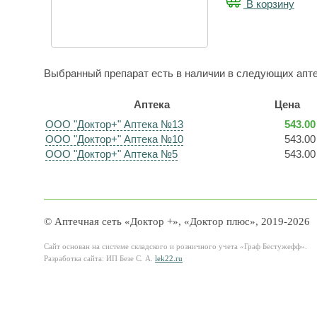
В корзину
Выбранный препарат есть в наличии в следующих апте
Аптека
Цена
ООО "Доктор+" Аптека №13
543.00
ООО "Доктор+" Аптека №10
543.00
ООО "Доктор+" Аптека №5
543.00
© Аптечная сеть «Доктор +», «Доктор плюс», 2019-2026
Сайт основан на системе складского и розничного учета «Граф Бестужефф».
Разработка сайта: ИП Безе С. А.
lek22.ru