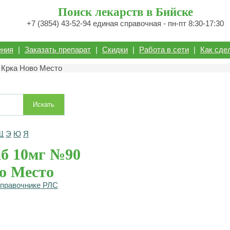
Поиск лекарств в Бийске
+7 (3854) 43-52-94 единая справочная - пн-пт 8:30-17:30
ения
|
Заказать препарат
|
Скидки
|
Работа в сети
|
Как сде
 Крка Ново Место
Искать
Щ
Э
Ю
Я
аб 10мг №90
о Место
справочнике РЛС