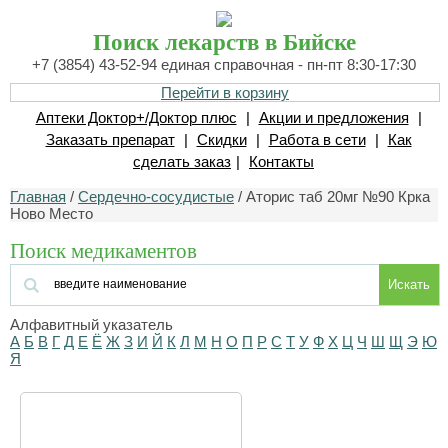
Поиск лекарств в Бийске
+7 (3854) 43-52-94 единая справочная - пн-пт 8:30-17:30
Перейти в корзину
Аптеки Доктор+/Доктор плюс
|
Акции и предложения
|
Заказать препарат
|
Скидки
|
Работа в сети
|
Как
сделать заказ
|
Контакты
Главная
/
Сердечно-сосудистые
/ Аторис таб 20мг №90 Крка
Ново Место
Поиск медикаментов
Искать
Алфавитный указатель
А
Б
В
Г
Д
Е
Ё
Ж
З
И
Й
К
Л
М
Н
О
П
Р
С
Т
У
Ф
Х
Ц
Ч
Ш
Щ
Э
Ю
Я