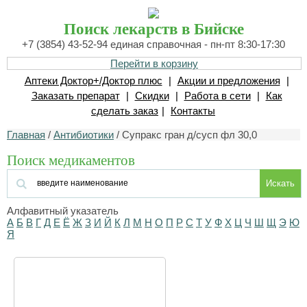
Поиск лекарств в Бийске
+7 (3854) 43-52-94 единая справочная - пн-пт 8:30-17:30
Перейти в корзину
Аптеки Доктор+/Доктор плюс
|
Акции и предложения
|
Заказать препарат
|
Скидки
|
Работа в сети
|
Как
сделать заказ
|
Контакты
Главная
/
Антибиотики
/ Супракс гран д/сусп фл 30,0
Поиск медикаментов
Искать
Алфавитный указатель
А
Б
В
Г
Д
Е
Ё
Ж
З
И
Й
К
Л
М
Н
О
П
Р
С
Т
У
Ф
Х
Ц
Ч
Ш
Щ
Э
Ю
Я