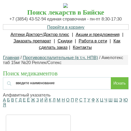
Поиск лекарств в Бийске
+7 (3854) 43-52-94 единая справочная - пн-пт 8:30-17:30
Перейти в корзину
Аптеки Доктор+/Доктор плюс
|
Акции и предложения
|
Заказать препарат
|
Скидки
|
Работа в сети
|
Как
сделать заказ
|
Контакты
Главная
/
Противовоспалительные (в т.ч. НПВ)
/ Амелотекс
таб 15мг №20 Реплек/Сотекс
Поиск медикаментов
Искать
Алфавитный указатель
А
Б
В
Г
Д
Е
Ё
Ж
З
И
Й
К
Л
М
Н
О
П
Р
С
Т
У
Ф
Х
Ц
Ч
Ш
Щ
Э
Ю
Я