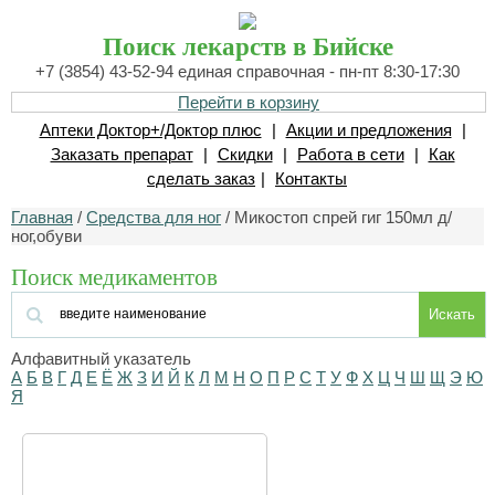
Поиск лекарств в Бийске
+7 (3854) 43-52-94 единая справочная - пн-пт 8:30-17:30
Перейти в корзину
Аптеки Доктор+/Доктор плюс
|
Акции и предложения
|
Заказать препарат
|
Скидки
|
Работа в сети
|
Как
сделать заказ
|
Контакты
Главная
/
Средства для ног
/ Микостоп спрей гиг 150мл д/
ног,обуви
Поиск медикаментов
Искать
Алфавитный указатель
А
Б
В
Г
Д
Е
Ё
Ж
З
И
Й
К
Л
М
Н
О
П
Р
С
Т
У
Ф
Х
Ц
Ч
Ш
Щ
Э
Ю
Я