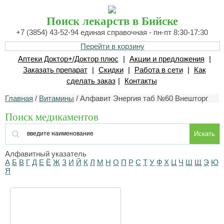
Поиск лекарств в Бийске
+7 (3854) 43-52-94 единая справочная - пн-пт 8:30-17:30
Перейти в корзину
Аптеки Доктор+/Доктор плюс
|
Акции и предложения
|
Заказать препарат
|
Скидки
|
Работа в сети
|
Как
сделать заказ
|
Контакты
Главная
/
Витамины
/ Алфавит Энергия таб №60 Внешторг
Поиск медикаментов
Искать
Алфавитный указатель
А
Б
В
Г
Д
Е
Ё
Ж
З
И
Й
К
Л
М
Н
О
П
Р
С
Т
У
Ф
Х
Ц
Ч
Ш
Щ
Э
Ю
Я