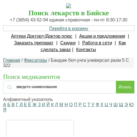
Поиск лекарств в Бийске
+7 (3854) 43-52-94 единая справочная - пн-пт 8:30-17:30
Перейти в корзину
Аптеки Доктор+/Доктор плюс
|
Акции и предложения
|
Заказать препарат
|
Скидки
|
Работа в сети
|
Как
сделать заказ
|
Контакты
Главная
/
Фиксаторы
/ Бандаж бкп-унга универсал разм 5 С
322
Поиск медикаментов
Искать
Алфавитный указатель
А
Б
В
Г
Д
Е
Ё
Ж
З
И
Й
К
Л
М
Н
О
П
Р
С
Т
У
Ф
Х
Ц
Ч
Ш
Щ
Э
Ю
Я