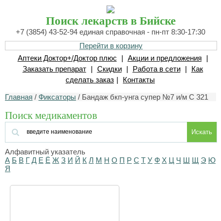
Поиск лекарств в Бийске
+7 (3854) 43-52-94 единая справочная - пн-пт 8:30-17:30
Перейти в корзину
Аптеки Доктор+/Доктор плюс
|
Акции и предложения
|
Заказать препарат
|
Скидки
|
Работа в сети
|
Как
сделать заказ
|
Контакты
Главная
/
Фиксаторы
/ Бандаж бкп-унга супер №7 и/м С 321
Поиск медикаментов
Искать
Алфавитный указатель
А
Б
В
Г
Д
Е
Ё
Ж
З
И
Й
К
Л
М
Н
О
П
Р
С
Т
У
Ф
Х
Ц
Ч
Ш
Щ
Э
Ю
Я