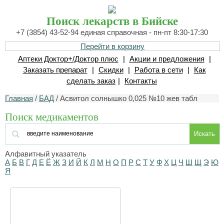
Поиск лекарств в Бийске
+7 (3854) 43-52-94 единая справочная - пн-пт 8:30-17:30
Перейти в корзину
Аптеки Доктор+/Доктор плюс
|
Акции и предложения
|
Заказать препарат
|
Скидки
|
Работа в сети
|
Как
сделать заказ
|
Контакты
Главная
/
БАД
/ Асвитол солнышко 0,025 №10 жев табл
Поиск медикаментов
Искать
Алфавитный указатель
А
Б
В
Г
Д
Е
Ё
Ж
З
И
Й
К
Л
М
Н
О
П
Р
С
Т
У
Ф
Х
Ц
Ч
Ш
Щ
Э
Ю
Я