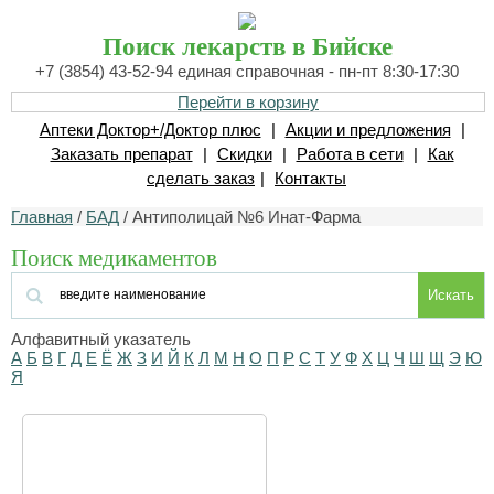
Поиск лекарств в Бийске
+7 (3854) 43-52-94 единая справочная - пн-пт 8:30-17:30
Перейти в корзину
Аптеки Доктор+/Доктор плюс
|
Акции и предложения
|
Заказать препарат
|
Скидки
|
Работа в сети
|
Как
сделать заказ
|
Контакты
Главная
/
БАД
/ Антиполицай №6 Инат-Фарма
Поиск медикаментов
Искать
Алфавитный указатель
А
Б
В
Г
Д
Е
Ё
Ж
З
И
Й
К
Л
М
Н
О
П
Р
С
Т
У
Ф
Х
Ц
Ч
Ш
Щ
Э
Ю
Я