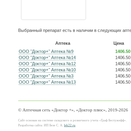
Выбранный препарат есть в наличии в следующих апте
Аптека
Цена
ООО "Доктор+" Аптека №9
1406.50
ООО "Доктор+" Аптека №14
1406.50
ООО "Доктор+" Аптека №12
1406.50
ООО "Доктор+" Аптека №10
1406.50
ООО "Доктор+" Аптека №3
1406.50
ООО "Доктор+" Аптека №13
1406.50
© Аптечная сеть «Доктор +», «Доктор плюс», 2019-2026
Сайт основан на системе складского и розничного учета «Граф Бестужефф».
Разработка сайта: ИП Безе С. А.
lek22.ru