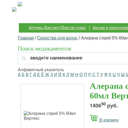
Аптеки Доктор+/Доктор плюс
|
Акции и предлож
Главная
/
Средства для волос
/ Алерана спрей 5% 60м
Поиск медикаментов
Алфавитный указатель
А
Б
В
Г
Д
Е
Ё
Ж
З
И
Й
К
Л
М
Н
О
П
Р
С
Т
У
Ф
Х
Ц
Ч
Ш
Алерана 
60мл Вер
50
1406
руб.
В корзину