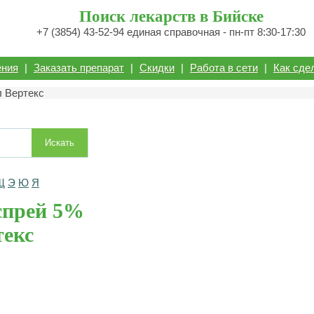
Поиск лекарств в Бийске
+7 (3854) 43-52-94 единая справочная - пн-пт 8:30-17:30
ения
|
Заказать препарат
|
Скидки
|
Работа в сети
|
Как сде
л Вертекс
Искать
Щ
Э
Ю
Я
спрей 5%
текс