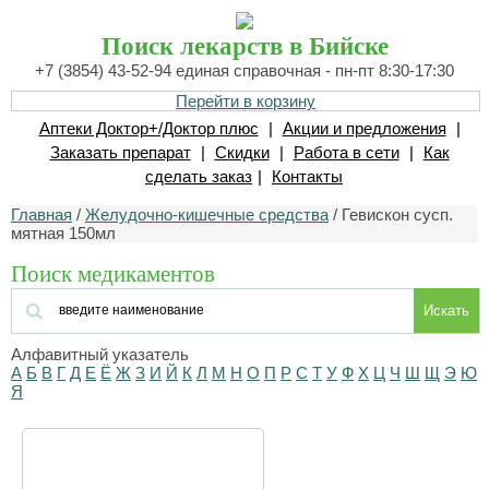
Поиск лекарств в Бийске
+7 (3854) 43-52-94 единая справочная - пн-пт 8:30-17:30
Перейти в корзину
Аптеки Доктор+/Доктор плюс
|
Акции и предложения
|
Заказать препарат
|
Скидки
|
Работа в сети
|
Как
сделать заказ
|
Контакты
Главная
/
Желудочно-кишечные средства
/ Гевискон сусп.
мятная 150мл
Поиск медикаментов
Искать
Алфавитный указатель
А
Б
В
Г
Д
Е
Ё
Ж
З
И
Й
К
Л
М
Н
О
П
Р
С
Т
У
Ф
Х
Ц
Ч
Ш
Щ
Э
Ю
Я