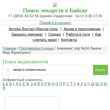
Поиск лекарств в Бийске
+7 (3854) 43-52-94 единая справочная - пн-пт 8:30-17:30
Перейти в корзину
Аптеки Доктор+/Доктор плюс
|
Акции и предложения
|
Заказать препарат
|
Скидки
|
Работа в сети
|
Как
сделать заказ
|
Контакты
Главная
/
Противопростудные
/ Анвимакс пор №24 Лимон/
Мед Фармпроект
Поиск медикаментов
Искать
Алфавитный указатель
А
Б
В
Г
Д
Е
Ё
Ж
З
И
Й
К
Л
М
Н
О
П
Р
С
Т
У
Ф
Х
Ц
Ч
Ш
Щ
Э
Ю
Я